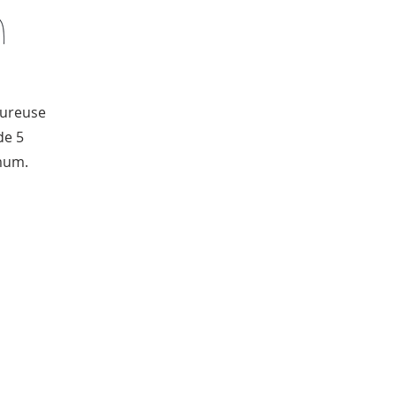
eureuse
de 5
mum.