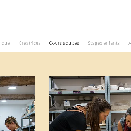
tique
Créatrices
Cours adultes
Stages enfants
A