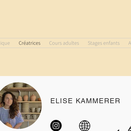
tique
Créatrices
Cours adultes
Stages enfants
A
ELISE KAMMERER